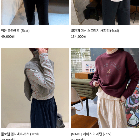
버튼 플라켓 티 (5col)
모던 페미닌 스트레치 셔츠 티 (4col)
49,000
원
134,000
원
플로럴 헨리넥 티셔츠 (3col)
[MADE] 레이스 이너 탑 (2col)
29,000
원
42,000
원