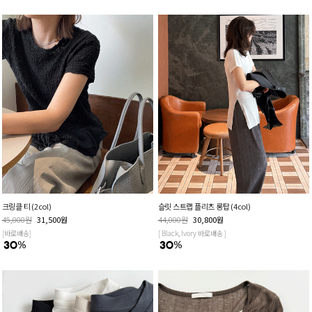
크링클 티 (2col)
슬릿 스트랩 플리츠 롱탑 (4col)
45,000
원
31,500
원
44,000
원
30,800
원
[바로배송]
[ Black, Ivory 바로배송 ]