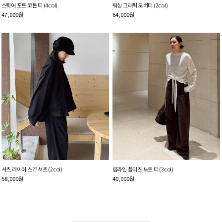
스퀘어 포토 코튼 티 (4col)
워싱 그래픽 오버티 (2col)
47,000
원
64,000
원
셔츠 레이어 스??셔츠 (2col)
립라인 플리츠 노트 티 (3col)
58,000
원
40,000
원