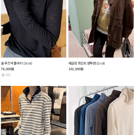
울 루즈넥 폴라 티 (3col)
래글런 프린트 맨투맨 (2col)
76,000
원
102,000
원
[울 100]