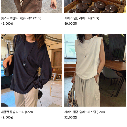
컷오프 프린트 크롭 티셔츠 (2col)
레이스 슬립 레이어 티 (2col)
48,000
원
69,000
원
래글런 롱 슬리브 티 (4col)
사이드 플랩 슬리브리스 탑 (3col)
49,000
원
32,000
원