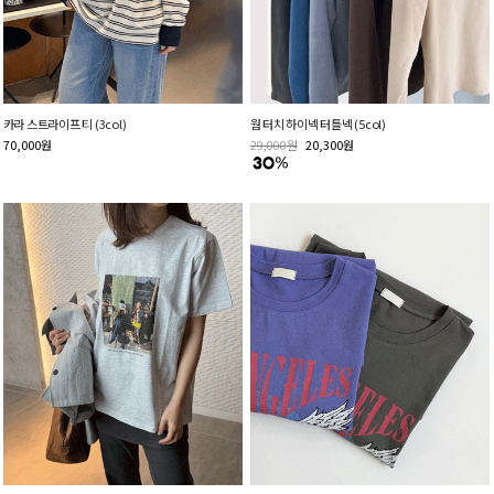
카라 스트라이프 티 (3col)
웜 터치 하이넥 터틀넥 (5col)
70,000
원
29,000
원
20,300
원