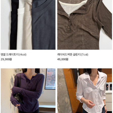
텐셀 드레이프 티 (4col)
레이어드 버튼 슬림 티 (7col)
29,000
원
49,000
원