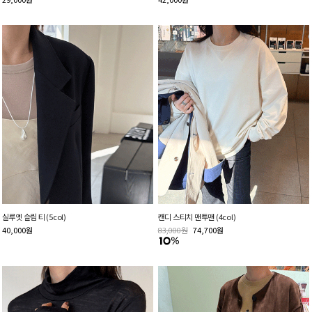
실루엣 슬림 티 (5col)
캔디 스티치 맨투맨 (4col)
40,000
원
83,000
원
74,700
원