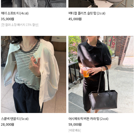
헤더 소프트 티 (4col)
버티컬 플리츠 슬릿 탑 (2col)
35,000
원
45,000
원
[전 컬러 소장 패키지 15% 할인]
스쿱넥 텐셀 티 (5col)
어시메트릭 버튼 카라 탑 (2col)
28,000
원
59,000
원
[바로배송]