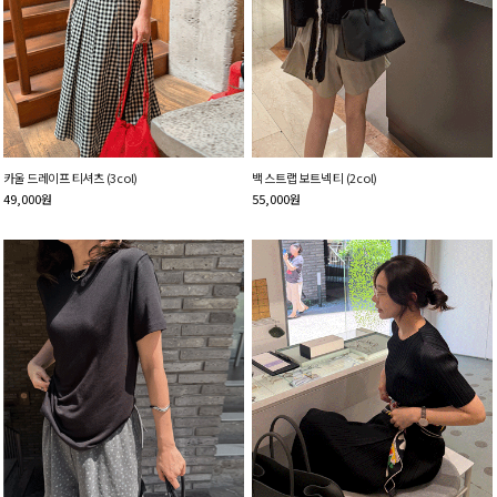
카울 드레이프 티셔츠 (3col)
백 스트랩 보트넥 티 (2col)
49,000
원
55,000
원