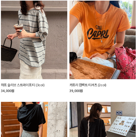
하프 슬리브 스트라이프 티 (3col)
카프리 컴팩트 티셔츠 (2col)
34,000
원
39,000
원