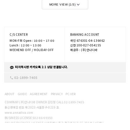
MORE VIEW (
1
/
3
)
C/S CENTER
BANKING ACCOUNT
MON-FRI Open : 10:00 ~ 17:00
국민 676301-04-136462
Lunch : 12:00 ~ 13:00
신한 100-027-054155
WEEKEND OFF / HOLIDAY OFF
예금주 : (주)안나디바
터치하시면 카카오톡 1:1 상담 연결됩니다.
02-1899-7405
ABOUT
GUIDE
AGREEMENT
PRIVACY
PC.VER
COMPANY (주)안나디바 OWNER 김민정 CALL 02-1899-7405
통신판매업 번호 제 2023-서울중구-0219 호
www.annadiva.com
BUSINESS LICENSE 502-86-09350
ONLINE BUSINESS LICENSE 서울특별시 중구 청구로21길 66,301호 (신당동)
ADDRESS 2F, 386-103, Sindang-dong, Jung-gu, Seoul, Korea