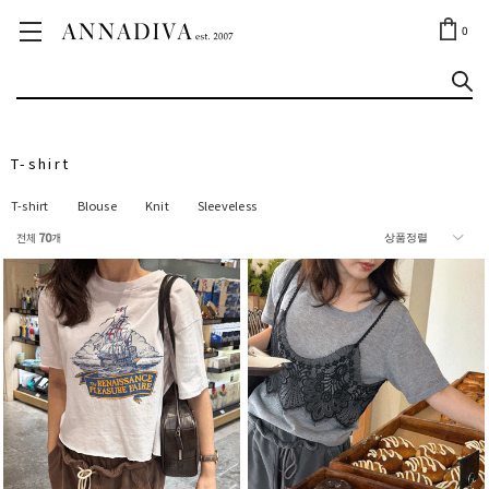
ANNA JEWELRY
OUTLET✨
0
T-shirt
T-shirt
Blouse
Knit
Sleeveless
전체
70
개