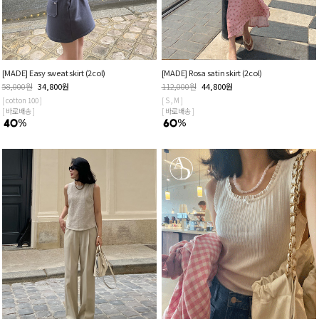
[MADE] Easy sweat skirt (2col)
[MADE] Rosa satin skirt (2col)
58,000
원
34,800
원
112,000
원
44,800
원
[ cotton 100 ]
[ S , M ]
[ 바로배송 ]
[ 바로배송 ]