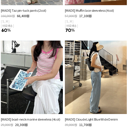
[MADE] Taz pin-tuck pants (2col)
[MADE] Muffin lace sleeveless (4col)
166,000
원
66,400
원
57,000
원
17,100
원
[ S , M ]
[ S , M ]
[ 바로배송 ]
[ 바로배송 ]
[MADE] boat-neck marine sleeveless (4col)
[MADE] Cloude Light Blue Wide Denim
29,000
원
20,300
원
39,000
원
11,700
원