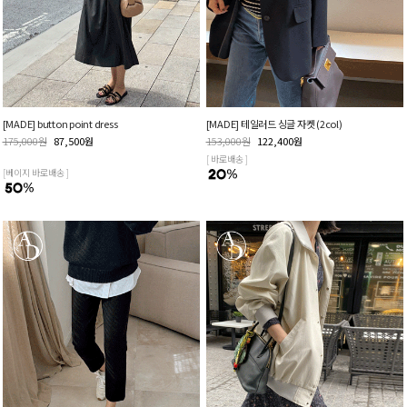
[MADE] button point dress
[MADE] 테일러드 싱글 자켓 (2col)
175,000
원
87,500
원
153,000
원
122,400
원
[ 바로배송 ]
[베이지 바로배송 ]