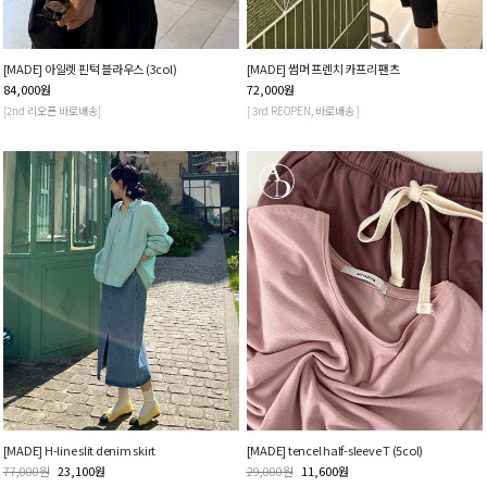
[MADE] 아일렛 핀턱 블라우스 (3col)
[MADE] 썸머 프렌치 카프리 팬츠
84,000
원
72,000
원
[2nd 리오픈 바로배송]
[ 3rd REOPEN, 바로배송 ]
[MADE] H-line slit denim skirt
[MADE] tencel half-sleeve T (5col)
77,000
원
23,100
원
29,000
원
11,600
원