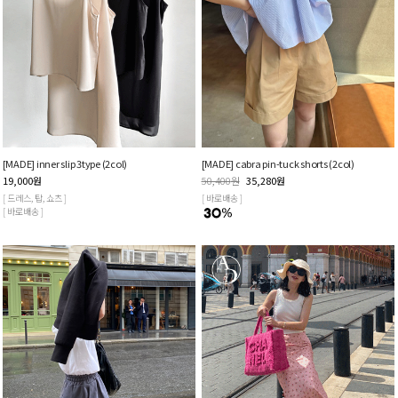
[MADE] inner slip 3type (2col)
[MADE] cabra pin-tuck shorts (2col)
19,000
원
50,400
원
35,280
원
[ 드레스, 탑, 쇼츠 ]
[ 바로배송 ]
[ 바로배송 ]