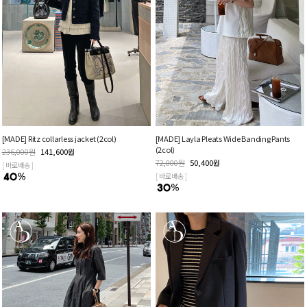
[MADE] Ritz collarless jacket (2col)
[MADE] Layla Pleats Wide Banding Pants
(2col)
236,000
원
141,600
원
72,000
원
50,400
원
[ 바로배송 ]
[ 바로배송 ]