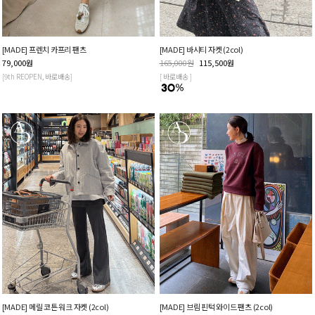
[MADE] 프렌치 카프리 팬츠
[MADE] 바시티 자켓 (2col)
79,000
원
165,000
원
115,500
원
[9th REOPEN, 바로배송]
[ 바로배송 ]
[MADE] 메릴 코튼 워크 자켓 (2col)
[MADE] 브림 핀턱 와이드 팬츠 (2col)