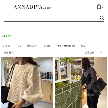
ANNA JEWELRY
OUTLET✨
0
MADE
Outer
Top
Bottom
Dress
Premium jean
Ets
전체
99
개