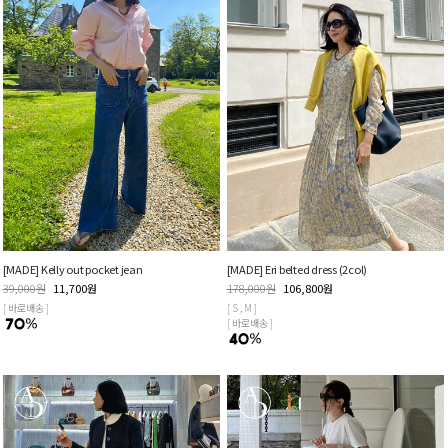
[MADE] Kelly out pocket jean
[MADE] Eri belted dress (2col)
39,000
원
11,700
원
178,000
원
106,800
원
[ 바로배송 ]
[ S , M ]
[ 바로배송 ]