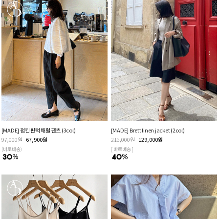
[MADE] 펌킨 핀턱 배럴 팬츠 (3col)
[MADE] Brett linen jacket (2col)
97,000
원
67,900
원
215,000
원
129,000
원
(바로배송)
[ 바로배송 ]