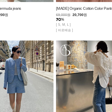
ermuda jeans
[MADE] Organic Cotton Color Pants
200
원
69,000
원
20,700
원
[ S, M, L ]
[ 바로배송 ]