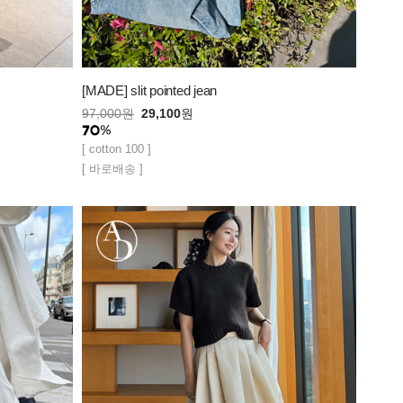
[MADE] slit pointed jean
97,000
원
29,100
원
[ cotton 100 ]
[ 바로배송 ]