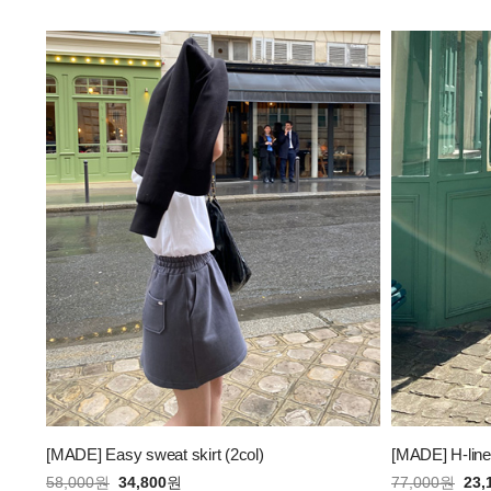
[MADE] Easy sweat skirt (2col)
[MADE] H-line 
58,000
원
34,800
원
77,000
원
23,