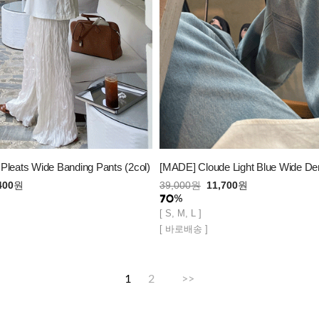
Pleats Wide Banding Pants (2col)
[MADE] Cloude Light Blue Wide D
400
원
39,000
원
11,700
원
[ S, M, L ]
[ 바로배송 ]
1
2
>>