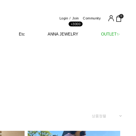
0
Login
Join
Community
+3000
Etc
ANNA JEWELRY
OUTLET✨