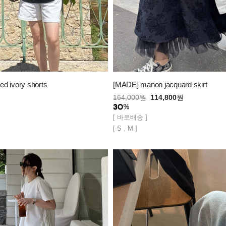
d ivory shorts
[MADE] manon jacquard skirt
164,000
원
114,800
원
[ 바로배송 ]
[ S , M ]