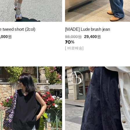
tweed short (2col)
[MADE] Lude brush jean
,000
원
98,000
원
29,400
원
[ 바로배송]