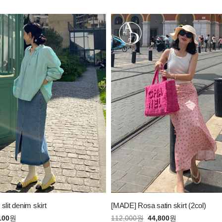
slit denim skirt
[MADE] Rosa satin skirt (2col)
100
원
112,000
원
44,800
원