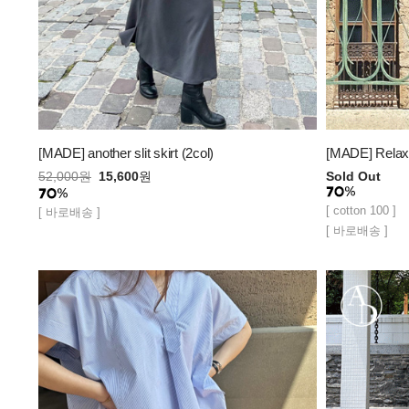
[MADE] another slit skirt (2col)
[MADE] Relaxe
52,000
원
15,600
원
Sold Out
[ cotton 100 ]
[ 바로배송 ]
[ 바로배송 ]