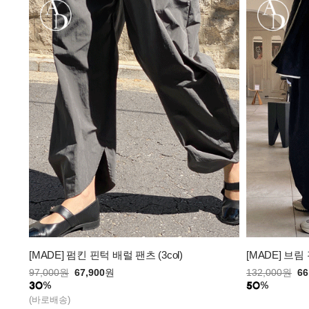
[MADE] 펌킨 핀턱 배럴 팬츠 (3col)
[MADE] 브림
97,000
원
67,900
원
132,000
원
66
(바로배송)