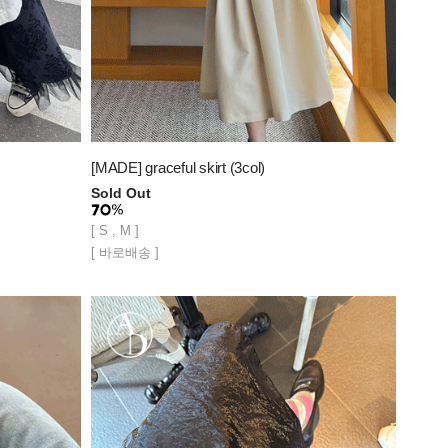
[MADE] graceful skirt (3col)
Sold Out
[ S , M ]
[ 바로배송 ]