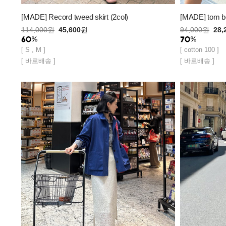
[MADE] Record tweed skirt (2col)
[MADE] tom b
114,000
원
45,600
원
94,000
원
28,
[ S , M ]
[ cotton 100 ]
[ 바로배송 ]
[ 바로배송 ]