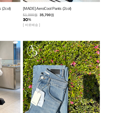
 (2col)
[MADE] AeroCool Pants (2col)
51,000
원
35,700
원
[ 바로배송 ]