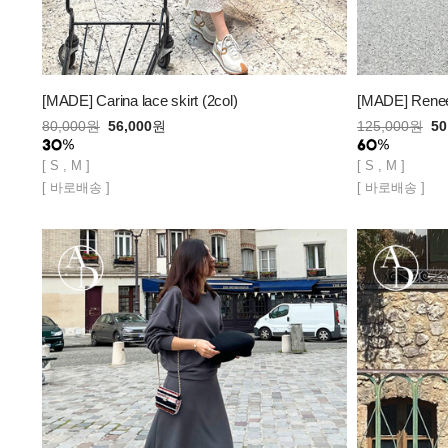
[MADE] Carina lace skirt (2col)
[MADE] Renee 
80,000
원
56,000
원
125,000
원
50
[ S , M ]
[ S , M ]
[ 바로배송 ]
[ 바로배송 ]