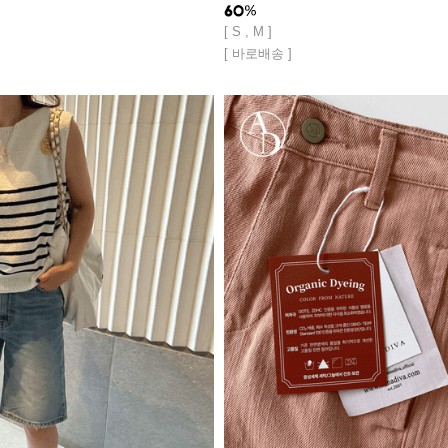
[ S , M ]
[ 바로배송 ]