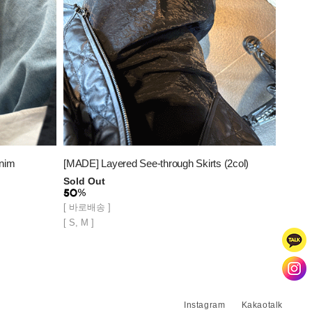
enim
[MADE] Layered See-through Skirts (2col)
Sold Out
[ 바로배송 ]
[ S, M ]
Instagram
Kakaotalk