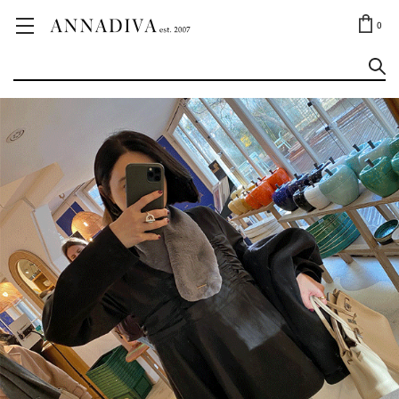
ANNA JEWELRY
OUTLET✨
0