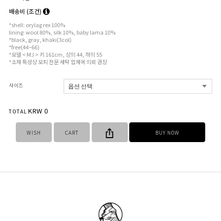
배송비
(조건)
*shell: orylag rex 100%
lining: wool 80%, silk 10%, baby lama 10%
*black, gray, khaki(3col)
*free(44~66)
*모델 < MJ > 키 161cm, 상의 44, 하의 55
*소재 특성상 모피 전문 세탁 업체에 의뢰 권장
사이즈
KRW
0
TOTAL
WISH
CART
BUY NOW