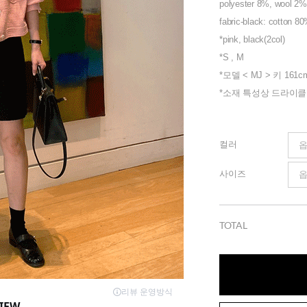
polyester 8%, wool 2
fabric-black: cotton 8
*pink, black(2col)
*S , M
*모델 < MJ > 키 161c
*소재 특성상 드라이
컬러
사이즈
TOTAL