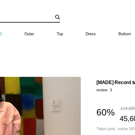
D
Outer
Top
Dress
Bottom
[MADE] Record tw
review : 3
114,00
60%
45,6
*fabric-pink: cotton 58