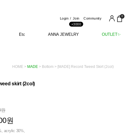
0
Login
Join
Community
+3000
Etc
ANNA JEWELRY
OUTLET✨
HOME
>
MADE
>
Bottom
> [MADE] Record Tweed Skirt (2col)
eed skirt (2col)
0
원
00
원
%, acrylic 30%,