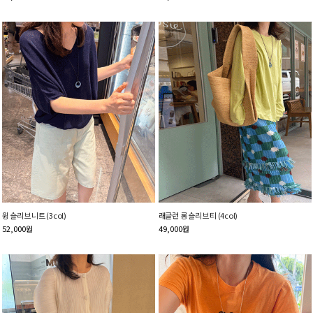
윙 슬리브 니트 (3col)
래글런 롱 슬리브 티 (4col)
52,000
원
49,000
원