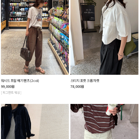
워시드 프릴 배기 팬츠 (2col)
스티치 포켓 크롭 자켓
99,000
원
78,000
원
[ 피그먼트 워싱 ]