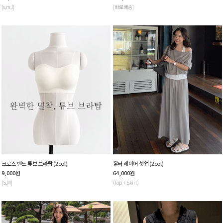
[s,m,l]
[바로배송]
크로스 밴드 튜브 브라탑 (2col)
홀터 레이어 셋업 (2col)
9,000
원
64,000
원
[S,M]
(Top + Skirt)