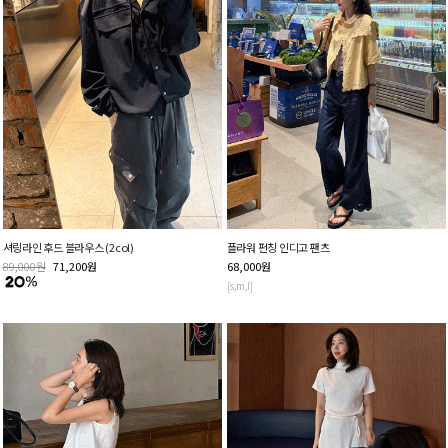
셔링라인 후드 블라우스 (2col)
플라워 펀칭 인디고 팬츠
89,000
원
71,200
원
68,000
원
[s,m,l]