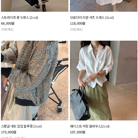
스트라이프 롱 드레스 (2col)
브로더리 리본 셔츠 드레스 (2col)
66,000
원
118,000
원
[바로배송]
[바로배송]
스팽글 네트 집업 블루종 (2col)
웨이스트 셔링 블라우스(2col)
170,000
원
107,000
원
[ 린넨 75 + 실크 25 ]