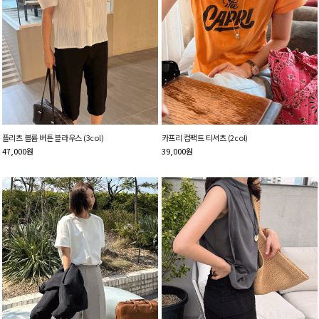
플리츠 볼륨 버튼 블라우스 (3col)
카프리 컴팩트 티셔츠 (2col)
47,000
원
39,000
원