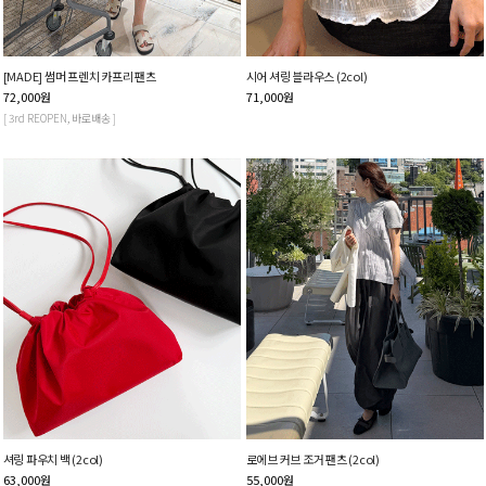
[MADE] 썸머 프렌치 카프리 팬츠
시어 셔링 블라우스 (2col)
72,000
원
71,000
원
[ 3rd REOPEN, 바로배송 ]
셔링 파우치 백 (2col)
로에브 커브 조거 팬츠 (2col)
63,000
원
55,000
원