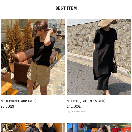
BEST ITEM
Basic Pocket Pants (3col)
Blooming Path Dress (3col)
72,000
원
145,000
원
[ slip dress set ]