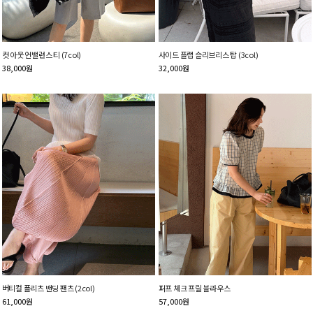
컷 아웃 언밸런스 티 (7col)
사이드 플랩 슬리브리스 탑 (3col)
38,000
원
32,000
원
버티컬 플리츠 밴딩 팬츠 (2col)
퍼프 체크 프릴 블라우스
61,000
원
57,000
원