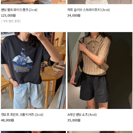
밴딩 벨트 와이드 팬츠 (2col)
하프 슬리브 스트라이프 티 (3col)
125,000
원
34,000
원
[ 가죽 벨트 포함 ]
컷오프 프린트 크롭 티셔츠 (2col)
A라인 밴딩 쇼츠 (4col)
48,000
원
35,000
원