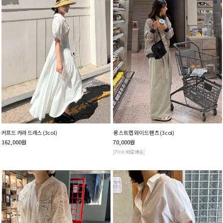
커프드 카라 드레스 (3col)
롱 스트랩 와이드 팬츠 (3col)
162,000
원
70,000
원
[Pink 바로배송]