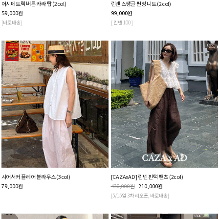
어시메트릭 버튼 카라 탑 (2col)
린넨 스팽글 펀칭 니트 (2col)
59,000
원
99,000
원
[바로배송]
[ 린넨 100 ]
시어서커 플레어 블라우스 (3col)
[CAZAxAD] 린넨 핀턱 팬츠 (2col)
79,000
원
430,000
원
210,000
원
[5/15일 3차 리오픈, 바로배송]