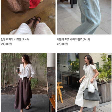
펀칭 라피아 버킷햇 (3col)
카펜터 포켓 와이드 팬츠 (2col)
29,000
원
72,000
원