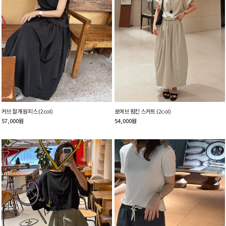
커브 절개 원피스 (2col)
로에브 펌킨 스커트 (2col)
57,000
원
54,000
원