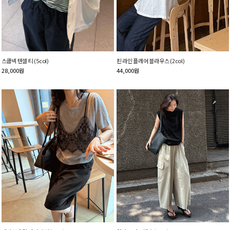
스쿱넥 텐셀 티 (5col)
핀 라인 플레어 블라우스 (2col)
28,000
원
44,000
원