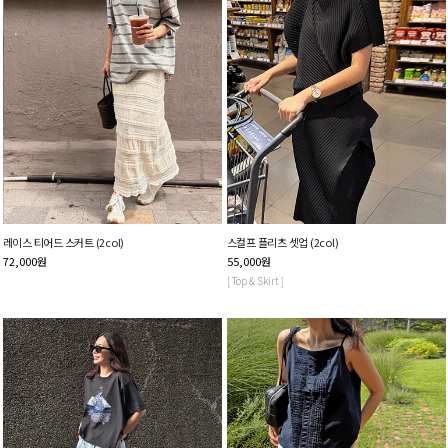
레이스 티어드 스커트 (2col)
스컬프 플리츠 셋업 (2col)
72,000
원
55,000
원
[ Top & Skirt ]