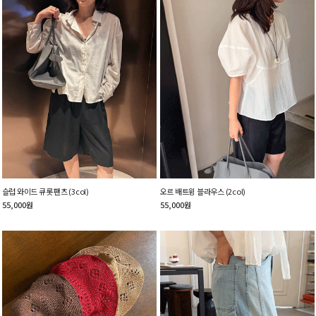
슬럽 와이드 큐롯 팬츠 (3col)
오르 배트윙 블라우스 (2col)
55,000
원
55,000
원