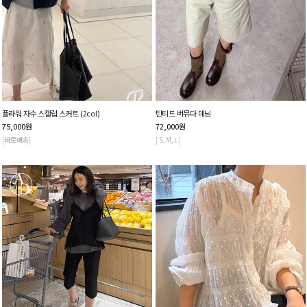
플라워 자수 스캘럽 스커트 (2col)
틴티드 버뮤다 데님
75,000
원
72,000
원
[바로배송]
[ S, M, L ]