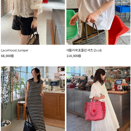
Lace Hood Jumper
아틀리에 포플린 셔츠 (2col)
68,000
원
114,000
원