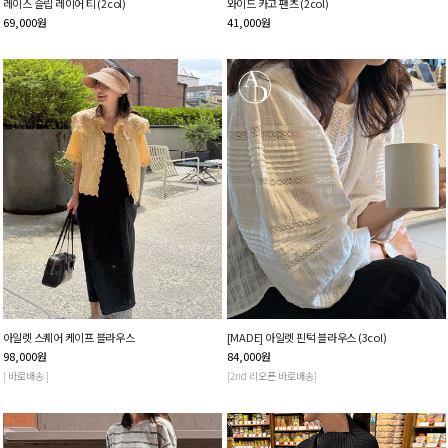
레이스 슬립 레이어 티 (2col)
와이드 카고 팬츠 (2col)
69,000
원
41,000
원
아일렛 스퀘어 케이프 블라우스
[MADE] 아일렛 핀턱 블라우스 (3col)
98,000
원
84,000
원
[ 바로배송 ]
[2nd 리오픈 바로배송]