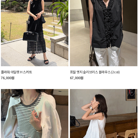
플라워 아일렛 H 스커트
프릴 엣지 슬리브리스 블라우스 (2col)
76,000
원
67,000
원