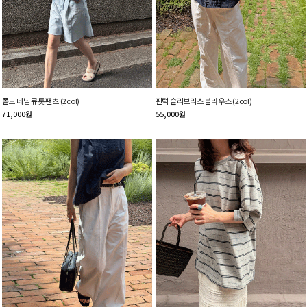
폴드 데님 큐롯 팬츠 (2col)
핀턱 슬리브리스 블라우스 (2col)
71,000
원
55,000
원