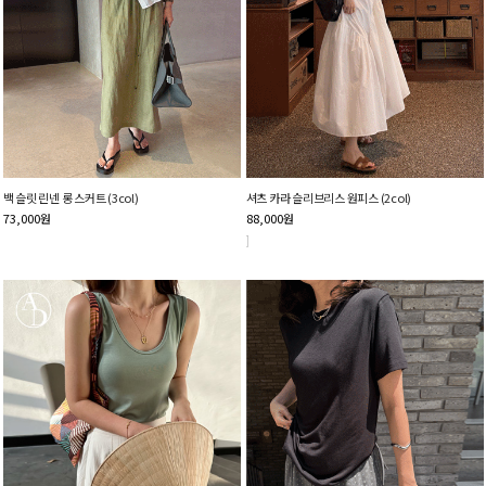
백 슬릿 린넨 롱 스커트 (3col)
셔츠 카라 슬리브리스 원피스 (2col)
73,000
원
88,000
원
]