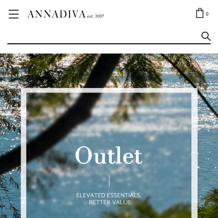
ANNA JEWELRY
OUTLET✨
0