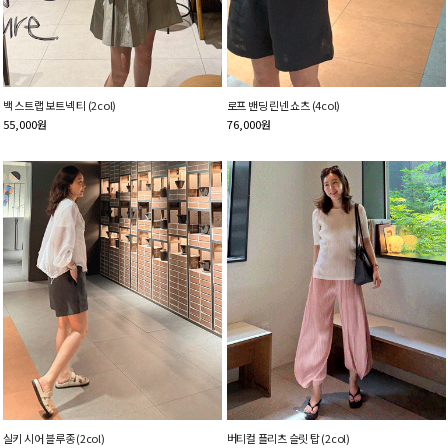
백 스트랩 보트넥 티 (2col)
로프 밴딩 린넨 쇼츠 (4col)
55,000
원
76,000
원
실키 시어 블루종 (2col)
버티컬 플리츠 슬릿 탑 (2col)