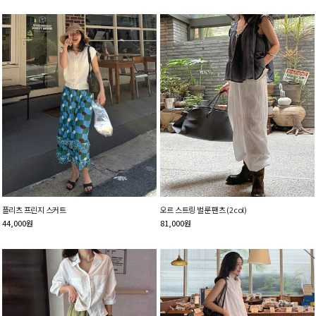
플리츠 프린지 스커트
오르 스트링 벌룬 팬츠 (2col)
44,000
원
81,000
원