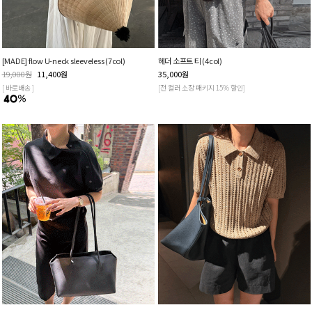
[MADE] flow U-neck sleeveless (7col)
헤더 소프트 티 (4col)
19,000
원
11,400
원
35,000
원
[ 바로배송 ]
[전 컬러 소장 패키지 15% 할인]