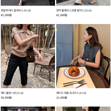
프릴넥 타이 블라우스 (3col)
핀턱 플레어 스트랩 원피스 (3col)
63,000
원
62,000
원
캐시 돌먼 니트 (3col)
제이드 마블 네크리스 (3col)
50,000
원
13,000
원