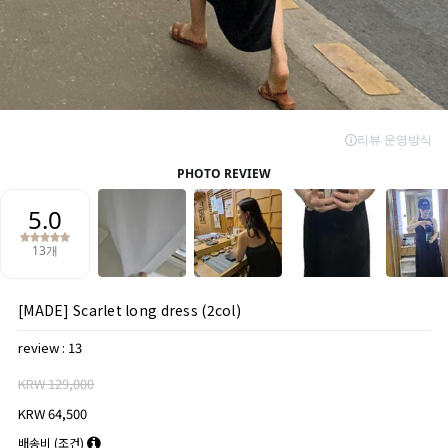
[MADE] Scarlet long dress (2col)
review : 13
KRW 129,000
KRW 64,500
배송비
(조건)