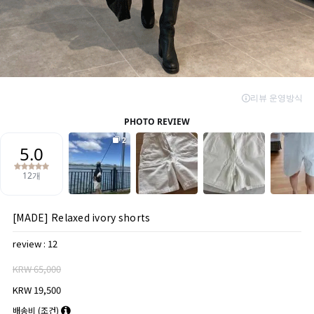
[MADE] Relaxed ivory shorts
review : 12
KRW 65,000
KRW 19,500
배송비
(조건)