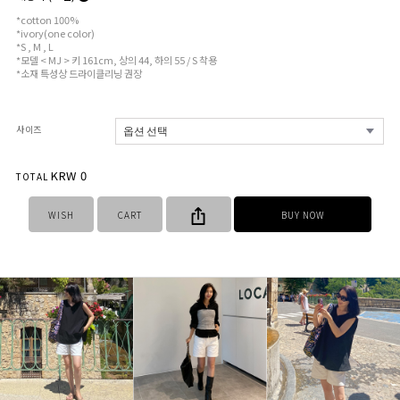
*cotton 100%
*ivory(one color)
*S , M , L
*모델 < MJ > 키 161cm, 상의 44, 하의 55 / S 착용
*소재 특성상 드라이클리닝 권장
사이즈
KRW
0
TOTAL
WISH
CART
BUY NOW