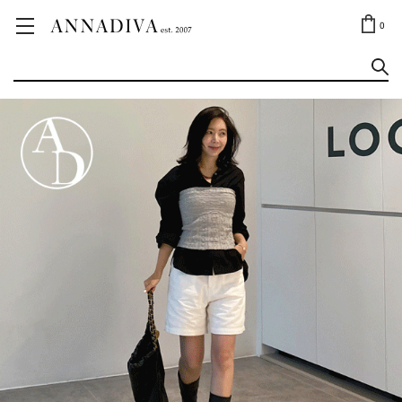
ANNA JEWELRY
OUTLET✨
0