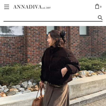
ANNA JEWELRY
OUTLET✨
0