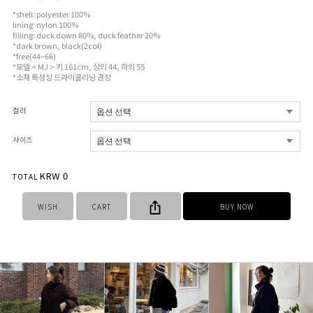
*shell: polyester 100%
lining: nylon 100%
filling: duck down 80%, duck feather 20%
*dark brown, black(2col)
*free(44~66)
*모델 < MJ > 키 161cm, 상의 44, 하의 55
*소재 특성상 드라이클리닝 권장
컬러
사이즈
KRW
0
TOTAL
WISH
CART
BUY NOW