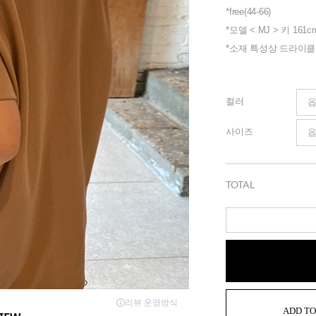
*free(44-66)
*모델 < MJ > 키 161c
*소재 특성상 드라이
컬러
사이즈
TOTAL
ADD TO