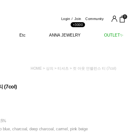
0
Login
Join
Community
+3000
Etc
ANNA JEWELRY
OUTLET✨
HOME
>
상의
>
티셔츠
> 컷 아웃 언밸런스 티 (7col)
(7col)
r15%
p blue, charcoal, deep charcoal, carmel, pink beige