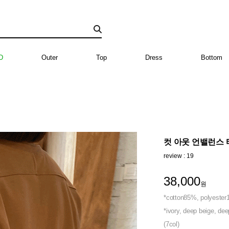
D
Outer
Top
Dress
Bottom
컷 아웃 언밸런스 티 
review : 19
38,000
원
*cotton85%, polyeste
*ivory, deep beige, dee
(7col)