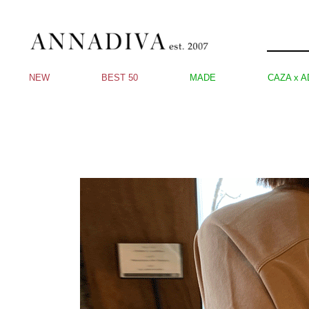
NEW
BEST 50
MADE
CAZA x A