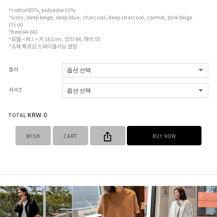
*cotton85%, polyester15%
*ivory, deep beige, deep blue, charcoal, deep charcoal, carmel, pink beige
(7col)
*free(44-66)
*모델 < MJ > 키 161cm, 상의 44, 하의 55
*소재 특성상 드라이클리닝 권장
컬러
사이즈
KRW
0
TOTAL
WISH
CART
BUY NOW