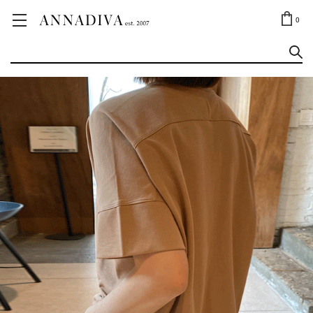
ANNA JEWELRY
OUTLET✨
0