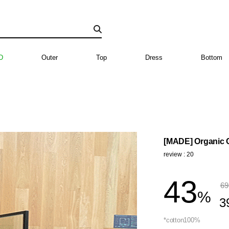
D
Outer
Top
Dress
Bottom
[MADE] Organic C
review : 20
43
69
%
3
*cotton100%