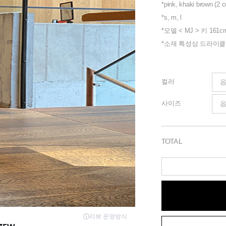
*pink, khaki brown (2 c
*s, m, l
*모델 < MJ > 키 161c
*소재 특성상 드라이
컬러
사이즈
TOTAL