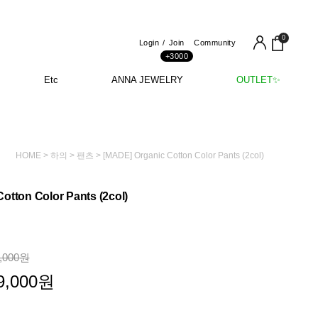
0
Login
Join
Community
+3000
Etc
ANNA JEWELRY
OUTLET✨
HOME
>
하의
>
팬츠
> [MADE] Organic Cotton Color Pants (2col)
otton Color Pants (2col)
,000
원
9,000
원