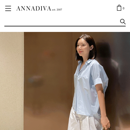
ANNA JEWELRY
OUTLET✨
0