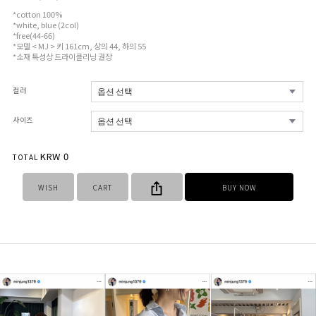
*cotton 100%
*white, blue (2col)
*free(44-66)
*모델 < MJ > 키 161cm, 상의 44, 하의 55
*소재 특성상 드라이클리닝 권장
컬러
사이즈
KRW
0
TOTAL
WISH
CART
BUY NOW