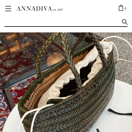
ANNA JEWELRY
OUTLET✨
0