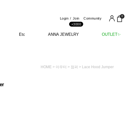
0
Login
Join
Community
+3000
Etc
ANNA JEWELRY
OUTLET✨
HOME
>
아우터
>
점퍼
> Lace Hood Jumper
er