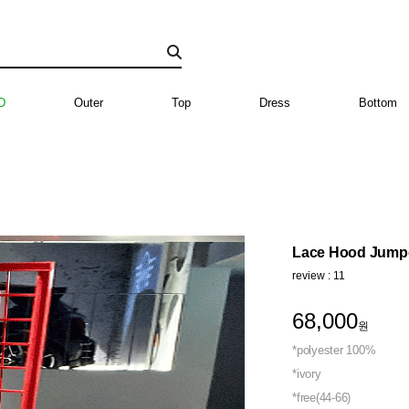
D
Outer
Top
Dress
Bottom
Lace Hood Jump
review : 11
68,000
원
*polyester 100%
*ivory
*free(44-66)