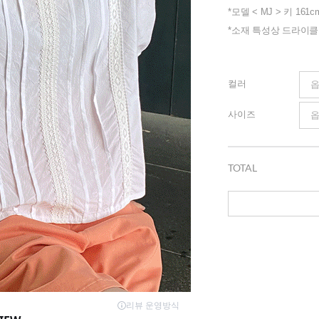
*모델 < MJ > 키 161c
*소재 특성상 드라이
컬러
사이즈
TOTAL