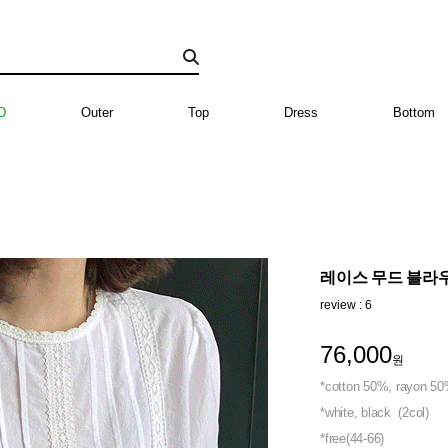
D
Outer
Top
Dress
Bottom
레이스 무드 블라우스
review : 6
76,000
원
*cotton 50%, rayon 5
*white, black (2col)
*free(44-66)