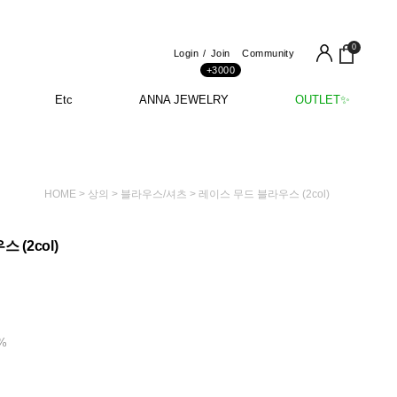
0
Login
Join
Community
+3000
Etc
ANNA JEWELRY
OUTLET✨
HOME
>
상의
>
블라우스/셔츠
> 레이스 무드 블라우스 (2col)
 (2col)
0%