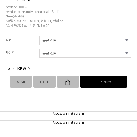
*cotton 100%
*white, burgundy, charcoal (3col)
*free(44-66)
*모델 < MJ > 키 161cm, 상의 44, 하의 55
*소재 특성상 드라이클리닝 권장
컬러
사이즈
KRW
0
TOTAL
WISH
CART
BUY NOW
A post on Instagram
A post on Instagram