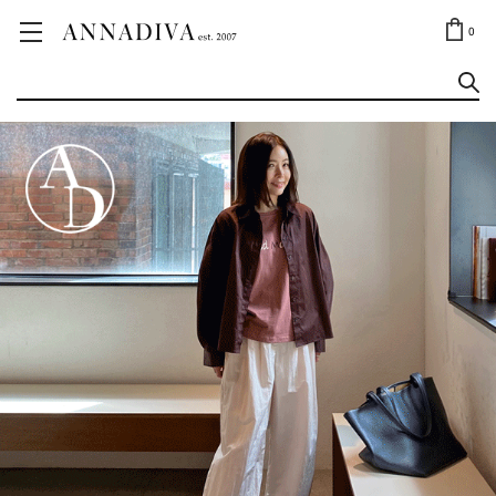
ANNA JEWELRY
OUTLET✨
0