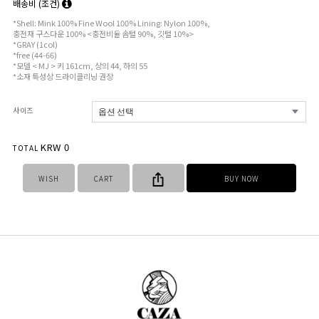
배송비
(조건)
*Shell: Mink 100% Fine Wool 100% Lining: Nylon 100%,
충전재 구스다운 100% <충전비율 솜털 90%, 깃털 10%>
*GRAY (1col)
*free (44-66)
*모델 < MJ > 키 161cm, 상의 44, 하의 55
*소재 특성상 드라이클리닝 권장
사이즈
KRW
0
TOTAL
WISH
CART
BUY NOW