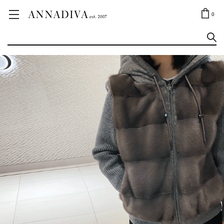
ANNA JEWELRY
OUTLET✨
0