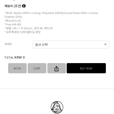
배송비
(조건)
*Shell : Nylon 100% + Lining : Polyester 100%((Goose Down 90% + Goose
Feather 10%)
*Black(1col)
*Free (44-66)
*모델 < MJ > 키 161cm, 상의 44, 하의 55
*소재 특성상 드라이클리닝 권장
사이즈
KRW
0
TOTAL
WISH
CART
BUY NOW