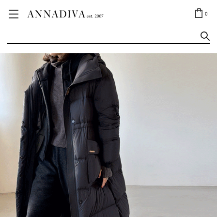
ANNA JEWELRY
OUTLET✨
0