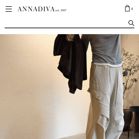
ANNA JEWELRY
OUTLET✨
0