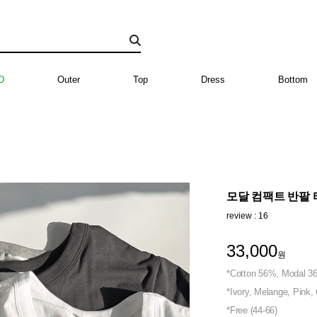
D
Outer
Top
Dress
Bottom
모달 컴팩트 반팔 티 
review : 16
33,000
원
*Cotton 56%, Modal 
*Ivory, Melange, Pink, 
*Free (44-66)