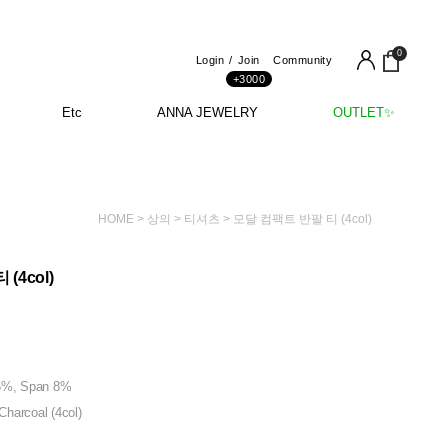
0
Login
Join
Community
+3000
Etc
ANNA JEWELRY
OUTLET✨
HOME
>
상의
>
티셔츠
> 모달 컴팩트 반팔 티 (4col)
(4col)
36%, Span 8%
Charcoal (4col)