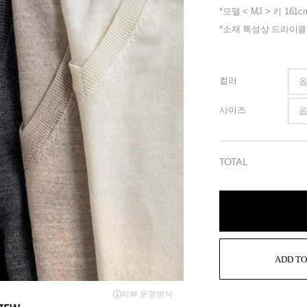
*모델 < MJ > 키 161c
*소재 특성상 드라이
컬러
사이즈
TOTAL
ADD TO