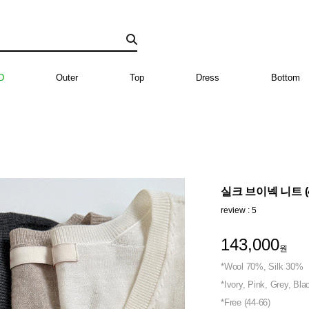
D
Outer
Top
Dress
Bottom
실크 브이넥 니트 (4
review : 5
143,000
원
*Wool 70%, Silk 30%
*Ivory, Pink, Grey, Bla
*Free (44-66)