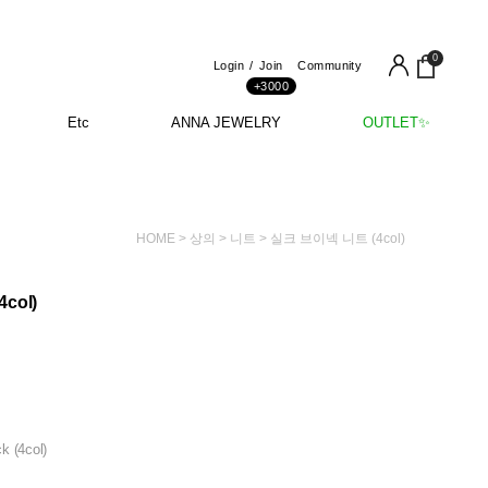
0
Login
Join
Community
+3000
Etc
ANNA JEWELRY
OUTLET✨
HOME
>
상의
>
니트
> 실크 브이넥 니트 (4col)
col)
ck (4col)