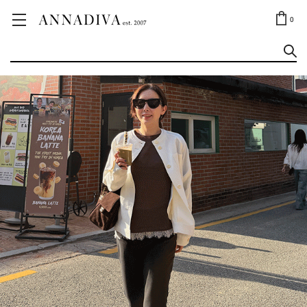
ANNA JEWELRY
OUTLET✨
0