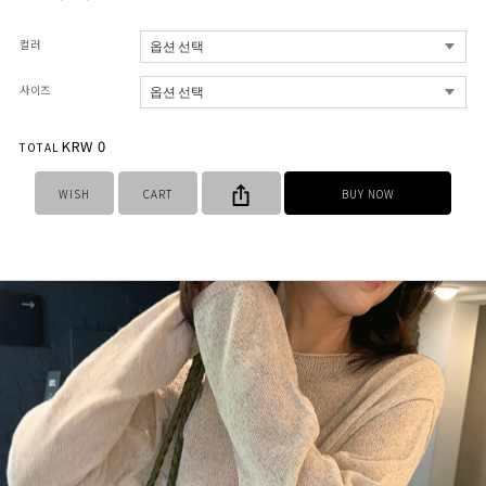
컬러
사이즈
KRW
0
TOTAL
WISH
CART
BUY NOW