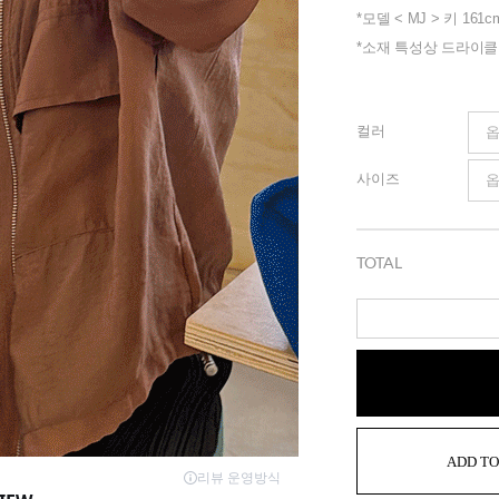
*모델 < MJ > 키 161c
*소재 특성상 드라이
컬러
사이즈
TOTAL
ADD TO