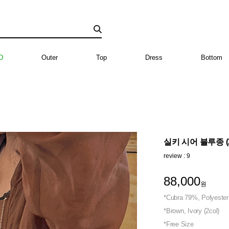
D
Outer
Top
Dress
Bottom
실키 시어 블루종 (2
review : 9
88,000
원
*Cubra 79%, Polyeste
*Brown, Ivory (2col)
*Free Size