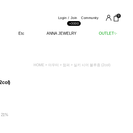
0
Login
Join
Community
+3000
Etc
ANNA JEWELRY
OUTLET✨
HOME
>
아우터
>
점퍼
> 실키 시어 블루종 (2col)
col)
r 21%