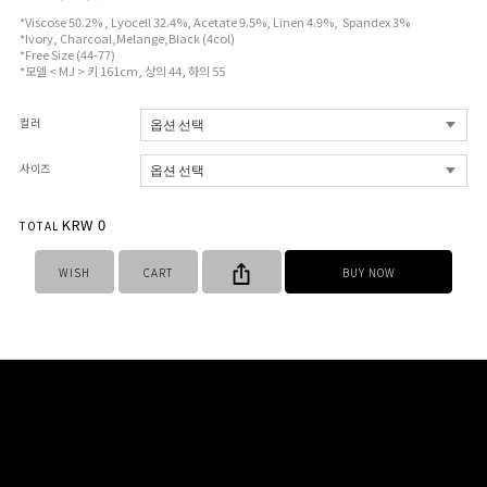
*Viscose 50.2% , Lyocell 32.4%, Acetate 9.5%, Linen 4.9%, Spandex 3%
*Ivory, Charcoal,Melange,Black (4col)
*Free Size (44-77)
*모델 < MJ > 키 161cm, 상의 44, 하의 55
컬러
사이즈
KRW
0
TOTAL
WISH
CART
BUY NOW