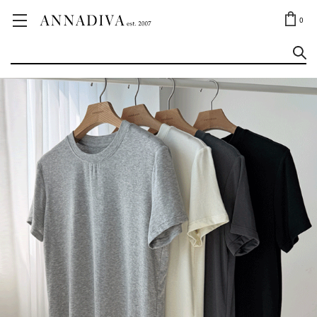
ANNA JEWELRY
OUTLET✨
0