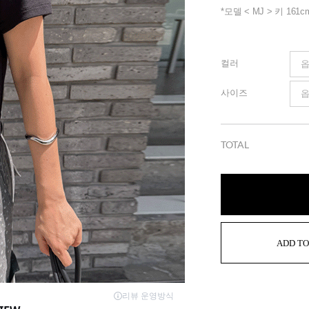
*모델 < MJ > 키 161c
컬러
사이즈
TOTAL
ADD TO