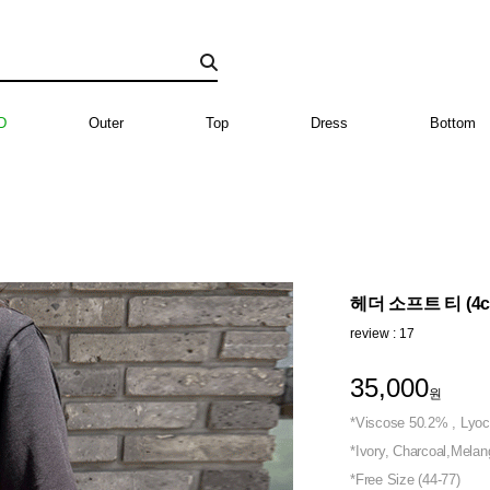
D
Outer
Top
Dress
Bottom
헤더 소프트 티 (4co
review : 17
35,000
원
*Viscose 50.2% , Lyo
*Ivory, Charcoal,Melan
*Free Size (44-77)