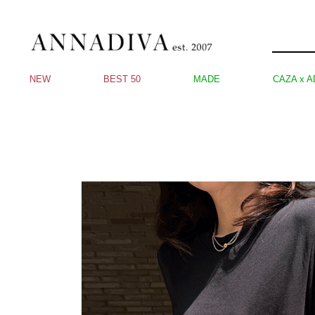
NEW
BEST 50
MADE
CAZA x A