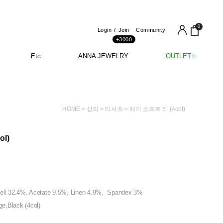
0
Login
Join
Community
+3000
Etc
ANNA JEWELRY
OUTLET✨
HOME
>
상의
>
티셔츠
> 헤더 소프트 티 (4col)
l)
cell 32.4%, Acetate 9.5%, Linen 4.9%, Spandex 3%
ge,Black (4col)