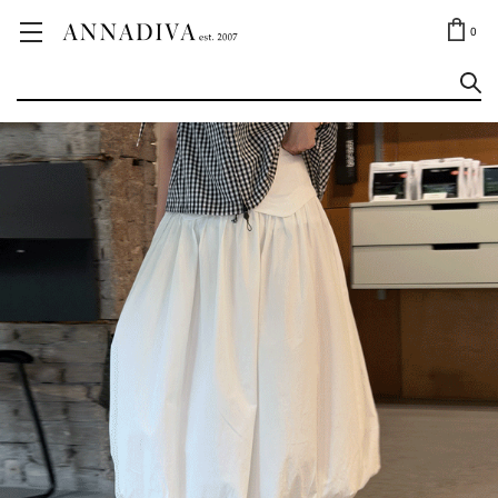
ANNA JEWELRY
OUTLET✨
0