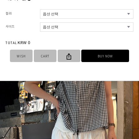
컬러
사이즈
KRW
0
TOTAL
WISH
CART
BUY NOW