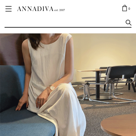
ANNA JEWELRY
OUTLET✨
0