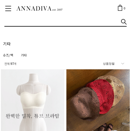
ANNA JEWELRY
OUTLET✨
0
기타
슈즈/백
기타
전체
97
개