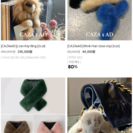
[CAZAxAD] Lion Key Ring (2col)
[CAZAxAD] Mink Hair claw clip (3col)
480,000
원
290,000
원
88,000
원
44,000
원
[ mink 100, fox 100, sheep-skin 100 ]
[ MINK 100 ]
[ 바로배송 ]