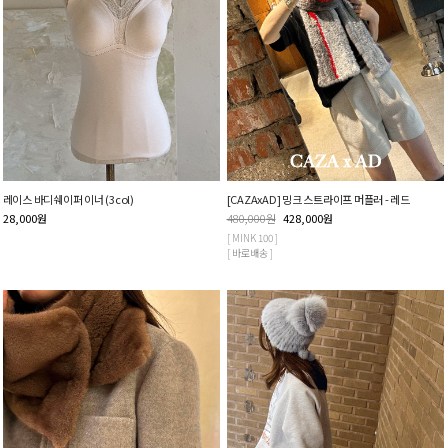
레이스 바디쉐이퍼 이너 (3col)
[CAZAxAD] 밍크 스트라이프 머플러 - 레드
28,000
원
480,000
원
428,000
원
[ MINK 100 ]
[ 바로배송 ]