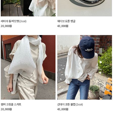
라피아 돔 버킷햇 (2col)
웨이브 오픈 뱅글
20,000
원
43,000
원
썸머 크링클 스카프
선데이 코튼 볼캡 (2col)
20,000
원
43,000
원