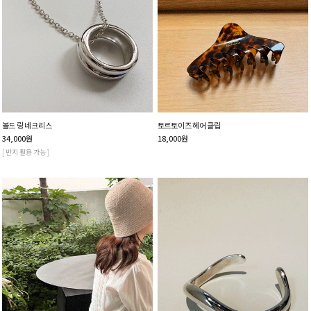
볼드 링 네크리스
토르토이즈 헤어 클립
34,000
원
18,000
원
[ 반지 활용 가능 ]