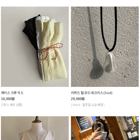
레이스 크루 삭스
리퀴드 펄 코드 네크리스 (3col)
10,000
원
29,000
원
[3피스 세트 상품]
[ black - 일주일 소요 예정 ]