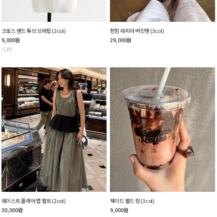
크로스 밴드 튜브 브라탑 (2col)
펀칭 라피아 버킷햇 (3col)
9,000
원
29,000
원
[S,M]
웨이스트 플레어 랩 벨트 (2col)
제이드 볼드 링 (3col)
30,000
원
9,000
원