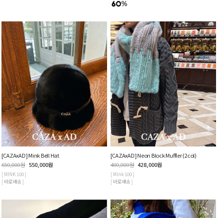
[CAZAxAD] Mink Bell Hat
[CAZAxAD] Neon Block Muffler (2col)
650,000
원
550,000
원
480,000
원
428,000
원
[ MINK 100 ]
[ Mink 100 ]
[ 바로배송 ]
[ 바로배송 ]