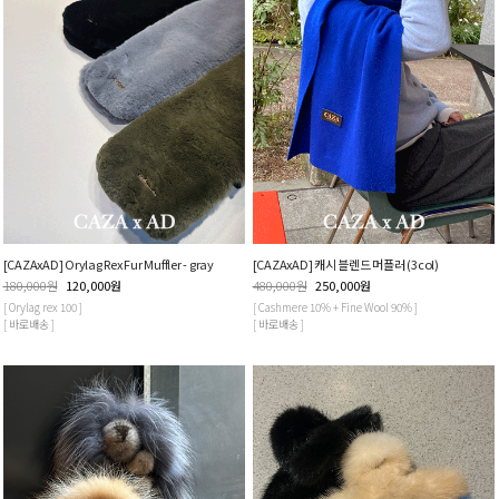
[CAZAxAD] Orylag Rex Fur Muffler - gray
[CAZAxAD] 캐시 블렌드 머플러 (3col)
180,000
원
120,000
원
480,000
원
250,000
원
[ Orylag rex 100 ]
[ Cashmere 10% + Fine Wool 90% ]
[ 바로배송 ]
[ 바로배송 ]