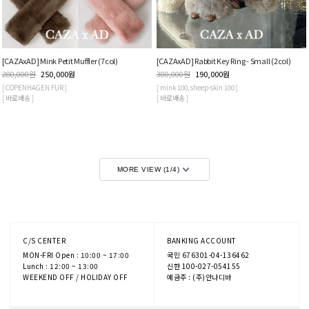
[CAZAxAD] Mink Petit Muffler (7col)
[CAZAxAD] Rabbit Key Ring - Small (2col)
280,000
원
250,000
원
300,000
원
190,000
원
[ COPENHAGEN FUR ]
[ mink 100, sheep-skin 100 ]
[ 바로배송 ]
[ 바로배송 ]
MORE VIEW (
1
/
4
)
C/S CENTER
BANKING ACCOUNT
MON-FRI Open : 10:00 ~ 17:00
국민 676301-04-136462
Lunch : 12:00 ~ 13:00
신한 100-027-054155
WEEKEND OFF / HOLIDAY OFF
예금주 : (주)안나디바