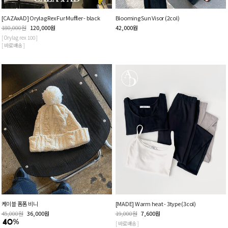
[CAZAxAD] Orylag Rex Fur Muffler - black
Blooming Sun Visor (2col)
180,000
원
120,000
원
42,000
원
[ Orylag rex 100 ]
[ 바로배송 ]
케이블 폼폼 비니
[MADE] Warm heat - 3type (3col)
45,000
원
36,000
원
19,000
원
7,600
원
[ 바로배송 ]