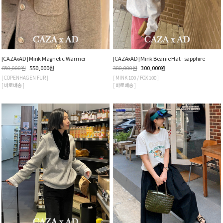
[CAZAxAD] Mink Magnetic Warmer
[CAZAxAD] Mink Beanie Hat - sapphire
650,000
원
550,000
원
380,000
원
300,000
원
[ COPENHAGEN FUR ]
[ MINK 100 / FOX 100 ]
[ 바로배송 ]
[ 바로배송 ]