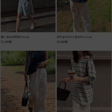
폴드 데님 큐롯 팬츠 (2col)
핀턱 슬리브리스 블라우스 (2col)
71,000
원
55,000
원