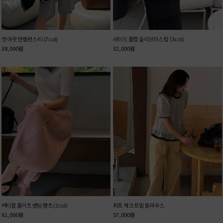
컷 아웃 언밸런스 티 (7col)
사이드 플랩 슬리브리스 탑 (3col)
38,000
원
32,000
원
버티컬 플리츠 밴딩 팬츠 (2col)
퍼프 체크 프릴 블라우스
61,000
원
57,000
원