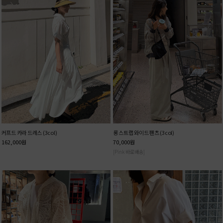
커프드 카라 드레스 (3col)
롱 스트랩 와이드 팬츠 (3col)
162,000
원
70,000
원
[Pink 바로배송]