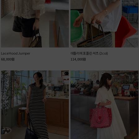
Lace Hood Jumper
아틀리에 포플린 셔츠 (2col)
68,000
원
114,000
원