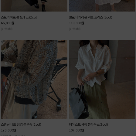
스트라이프 롱 드레스 (2col)
브로더리 리본 셔츠 드레스 (2col)
66,000
원
118,000
원
[바로배송]
[바로배송]
스팽글 네트 집업 블루종 (2col)
웨이스트 셔링 블라우스(2col)
170,000
원
107,000
원
[ 린넨 75 + 실크 25 ]