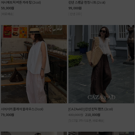
어시메트릭 버튼 카라 탑 (2col)
린넨 스팽글 펀칭 니트 (2col)
59,000
원
99,000
원
[바로배송]
[ 린넨 100 ]
시어서커 플레어 블라우스 (3col)
[CAZAxAD] 린넨 핀턱 팬츠 (2col)
79,000
원
430,000
원
210,000
원
[5/15일 3차 리오픈, 바로배송]