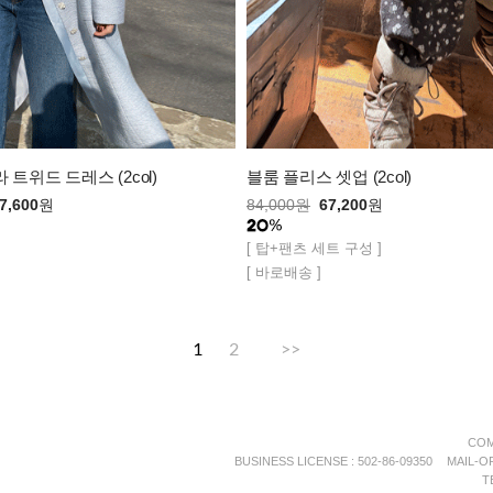
라 트위드 드레스 (2col)
블룸 플리스 셋업 (2col)
7,600
원
84,000
원
67,200
원
[ 탑+팬츠 세트 구성 ]
[ 바로배송 ]
1
2
>>
COM
BUSINESS LICENSE : 502-86-09350
MAIL-
T