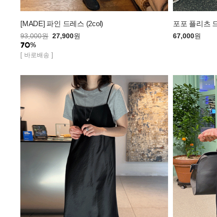
[MADE] 파인 드레스 (2col)
포포 플리츠 드레
93,000
원
27,900
원
67,000
원
[ 바로배송 ]