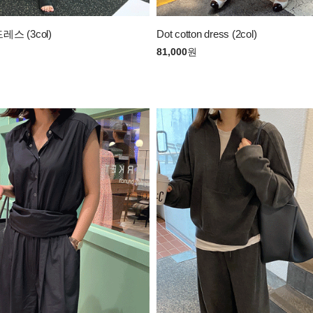
스 (3col)
Dot cotton dress (2col)
81,000
원