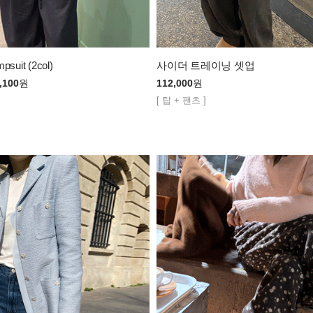
psuit (2col)
사이더 트레이닝 셋업
,100
원
112,000
원
[ 탑 + 팬츠 ]