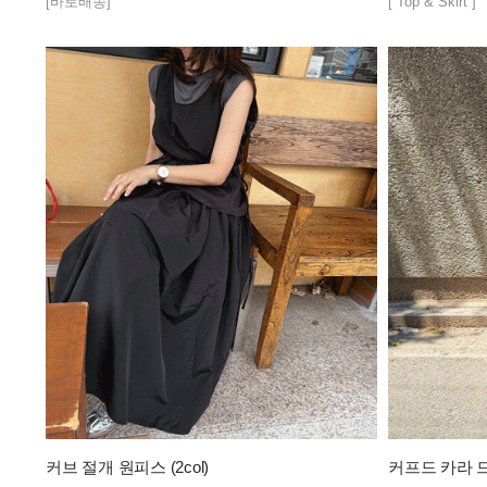
[바로배송]
[ Top & Skirt ]
커브 절개 원피스 (2col)
커프드 카라 드레