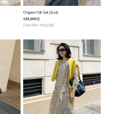
Origami Slit Set (2col)
135,000
원
[Top+Skirt 셋업상품]