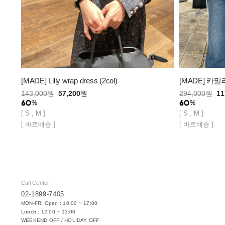
[MADE] Lilly wrap dress (2col)
[MADE] 카밀
143,000
원
57,200
원
294,000
원
11
[ S , M ]
[ S , M ]
[ 바로배송 ]
[ 바로배송 ]
Call Center
02-1899-7405
MON-FRI Open : 10:00 ~ 17:00
Lunch : 12:00 ~ 13:00
WEEKEND OFF / HOLIDAY OFF