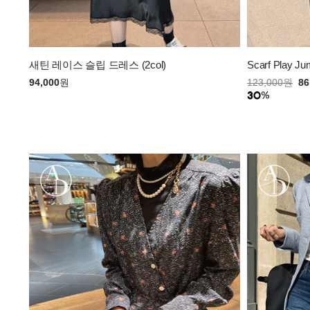
새틴 레이스 슬립 드레스 (2col)
Scarf Play Jum
94,000
원
123,000
원
86