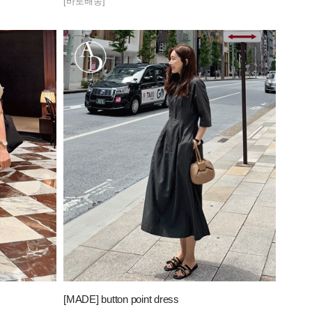
[바로배송]
[MADE] button point dress