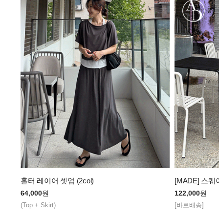
홀터 레이어 셋업 (2col)
[MADE] 스퀘
64,000
원
122,000
원
(Top + Skirt)
[바로배송]