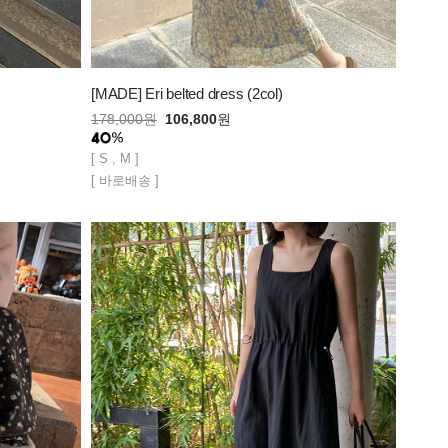
[MADE] Eri belted dress (2col)
178,000
원
106,800
원
[ S , M ]
[ 바로배송 ]