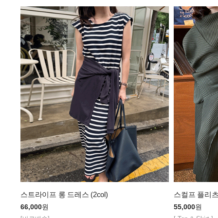
스트라이프 롱 드레스 (2col)
스컬프 플리츠 셋
66,000
원
55,000
원