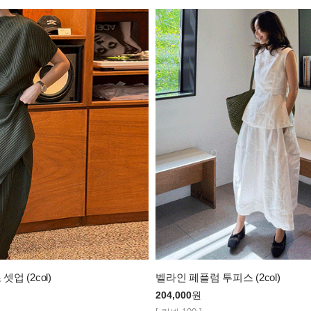
업 (2col)
벨라인 페플럼 투피스 (2col)
204,000
원