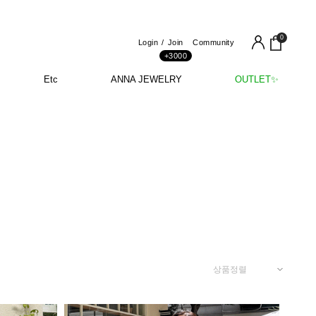
0
Login
Join
Community
+3000
Etc
ANNA JEWELRY
OUTLET✨