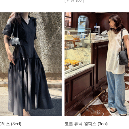
[ 린넨 100 ]
스 (3col)
코튼 튜닉 원피스 (3col)