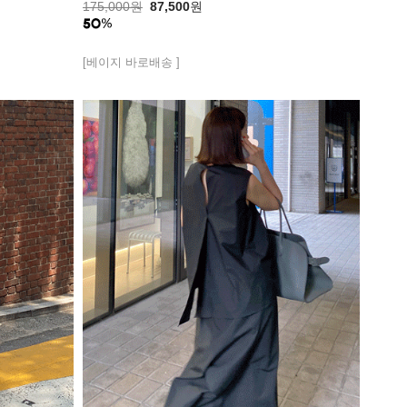
175,000
원
87,500
원
[베이지 바로배송 ]