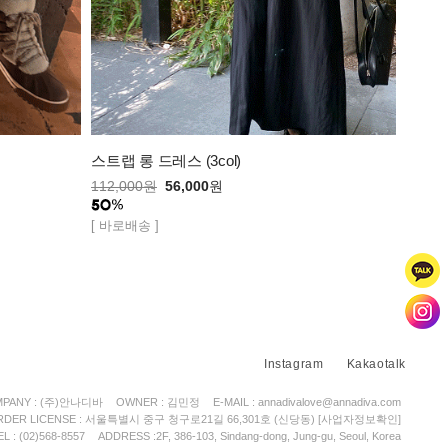
스트랩 롱 드레스 (3col)
112,000
원
56,000
원
[ 바로배송 ]
Instagram
Kakaotalk
PANY : (주)안나디바
OWNER : 김민정
E-MAIL : annadivalove@annadiva.com
ORDER LICENSE : 서울특별시 중구 청구로21길 66,301호 (신당동)
[사업자정보확인]
EL : (02)568-8557
ADDRESS :2F, 386-103, Sindang-dong, Jung-gu, Seoul, Korea