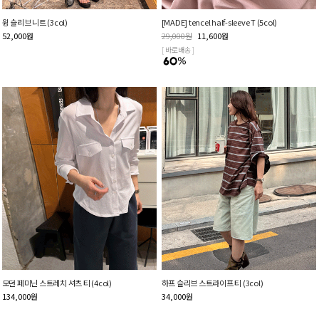
윙 슬리브 니트 (3col)
[MADE] tencel half-sleeve T (5col)
52,000
원
29,000
원
11,600
원
[ 바로배송 ]
모던 페미닌 스트레치 셔츠 티 (4col)
하프 슬리브 스트라이프 티 (3col)
134,000
원
34,000
원