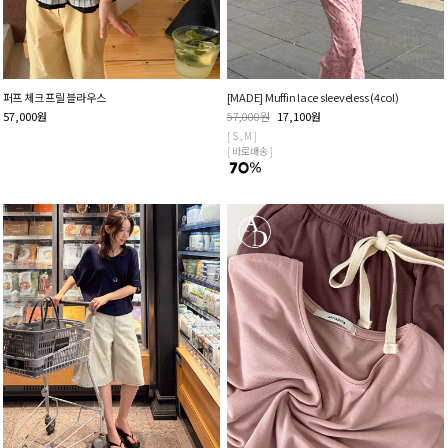
퍼프 체크 프릴 블라우스
[MADE] Muffin lace sleeveless (4col)
57,000
원
57,000
원
17,100
원
[ S , M ]
[ 바로배송 ]