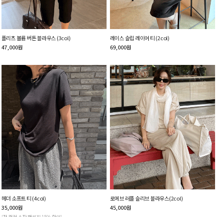
플리츠 볼륨 버튼 블라우스 (3col)
레이스 슬립 레이어 티 (2col)
47,000
원
69,000
원
헤더 소프트 티 (4col)
로에브 러플 슬리브 블라우스(2col)
35,000
원
45,000
원
[전 컬러 소장 패키지 15% 할인]