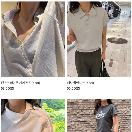
핀 스트라이프 시어 셔츠 (3col)
캐시 돌먼 니트 (3col)
58,000
원
50,000
원