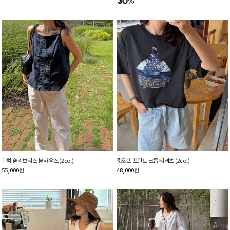
핀턱 슬리브리스 블라우스 (2col)
컷오프 프린트 크롭 티셔츠 (2col)
55,000
원
48,000
원