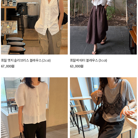
프릴 엣지 슬리브리스 블라우스 (2col)
프릴넥 타이 블라우스 (3col)
67,000
원
63,000
원