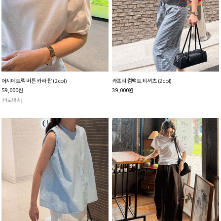
어시메트릭 버튼 카라 탑 (2col)
카프리 컴팩트 티셔츠 (2col)
59,000
원
39,000
원
[바로배송]