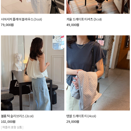
시어서커 플레어 블라우스 (3col)
카울 드레이프 티셔츠 (3col)
79,000
원
49,000
원
볼륨 턱 슬리브리스 (2col)
텐셀 드레이프 티 (4col)
102,000
원
29,000
원
[ 머플러 포함 상품 ]