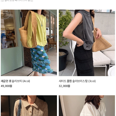
래글런 롱 슬리브 티 (4col)
사이드 플랩 슬리브리스 탑 (3col)
49,000
원
32,000
원