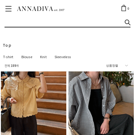
ANNA JEWELRY
OUTLET✨
0
Top
T-shirt
Blouse
Knit
Sleeveless
전체
189
개