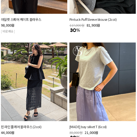
아일렛 스퀘어 케이프 블라우스
Pintuck Puff Sleeve blouse (2col)
98,000
원
117,000
원
81,900
원
[ 바로배송 ]
핀 라인 플레어 블라우스 (2col)
[MADE] bay silket T (6col)
44,000
원
30,000
원
21,000
원