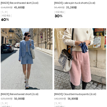
[MADE] Record tweed skirt (2col)
[MADE] cabra pin-tuck shorts (2col)
114,000
원
45,600
원
50,400
원
35,280
원
[ S , M ]
[ 바로배송 ]
[ 바로배송 ]
[MADE] Renee tweed short (2col)
[MADE] Cloud bermuda pants (2col)
125,000
원
50,000
원
142,000
원
56,800
원
[ S , M ]
[ S , M ]
[ 바로배송 ]
[ 바로배송 ]