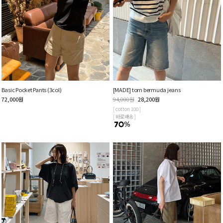
Basic Pocket Pants (3col)
[MADE] tom bermuda jeans
72,000
원
94,000
원
28,200
원
[ cotton 100 ]
[ 바로배송 ]