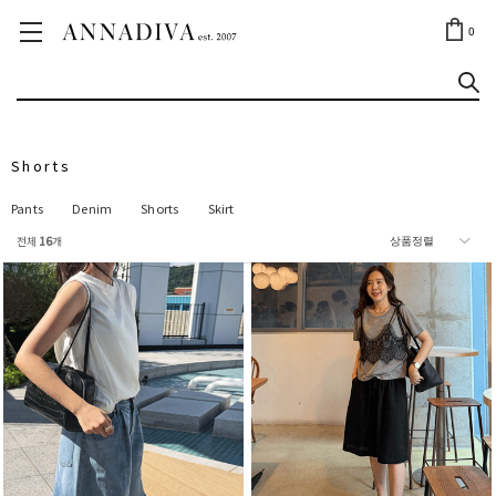
ANNA JEWELRY
OUTLET✨
0
Shorts
Pants
Denim
Shorts
Skirt
전체
16
개