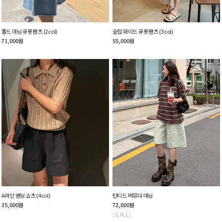
폴드 데님 큐롯 팬츠 (2col)
슬럽 와이드 큐롯 팬츠 (3col)
71,000
원
55,000
원
A라인 밴딩 쇼츠 (4col)
틴티드 버뮤다 데님
35,000
원
72,000
원
[ S, M, L ]