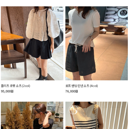
플리츠 큐롯 쇼츠 (2col)
로프 밴딩 린넨 쇼츠 (4col)
95,000
원
76,000
원