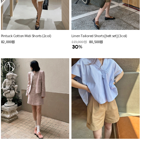
Pintuck Cotton Midi Shorts (2col)
Linen Tailored Shorts [belt set] (3col)
82,000
원
115,000
원
80,500
원