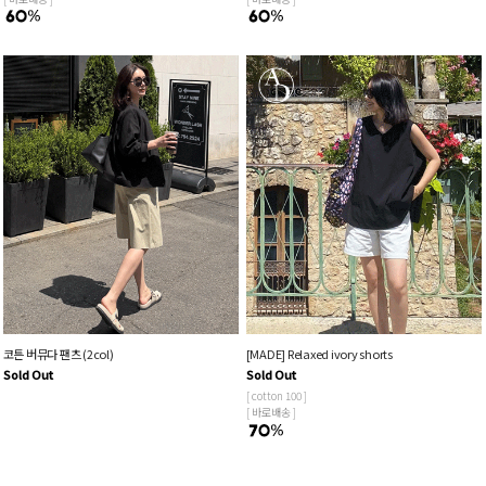
코튼 버뮤다 팬츠 (2col)
[MADE] Relaxed ivory shorts
Sold Out
Sold Out
[ cotton 100 ]
[ 바로배송 ]