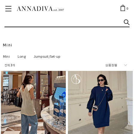
ANNA JEWELRY
OUTLET✨
0
Mini
Mini
Long
Jumpsuit/Set-up
전체
3
개