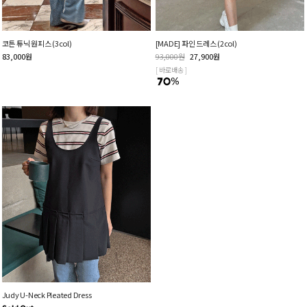
코튼 튜닉 원피스 (3col)
[MADE] 파인 드레스 (2col)
83,000
원
93,000
원
27,900
원
[ 바로배송 ]
Judy U-Neck Pleated Dress